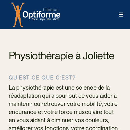
Skip
to
Togg
content
Navi
AC
Physiothérapie à Joliette
ÉQU
HIS
QU’EST-CE QUE C’EST?
La physiothérapie est une science de la
SER
réadaptation qui a pour but de vous aider à
maintenir ou retrouver votre mobilité, votre
endurance et votre force musculaire tout
AG
en vous aidant à diminuer vos douleurs,
améliorer vos fonctions, votre coordination,