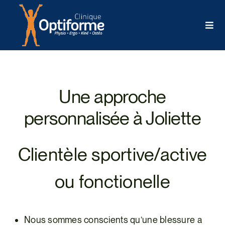
Skip
to
Togg
content
Navi
AC
Une approche
ÉQU
personnalisée à Joliette
HIS
Clientèle sportive/active
SER
ou fonctionelle
AG
Nous sommes conscients qu’une blessure a