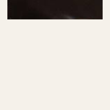
Le continuum vers une reprise
durable
Un processus clair, axé sur la performance
fonctionnelle
Évaluation initiale :
Évaluation du potentiel de
réadaptation (ÉPR) ou Évaluation des
capacités fonctionnelles (ÉCF).
Elle permet