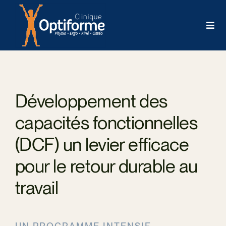
Skip
to
Togg
content
Navi
AC
Développement des
ÉQU
capacités fonctionnelles
HIS
(DCF) un levier efficace
pour le retour durable au
SER
travail
AG